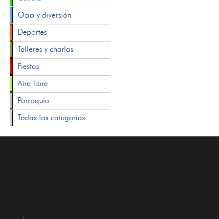
Ocio y diversión
Deportes
Talleres y charlas
Fiestas
Aire libre
Parroquia
Todas las categorías...