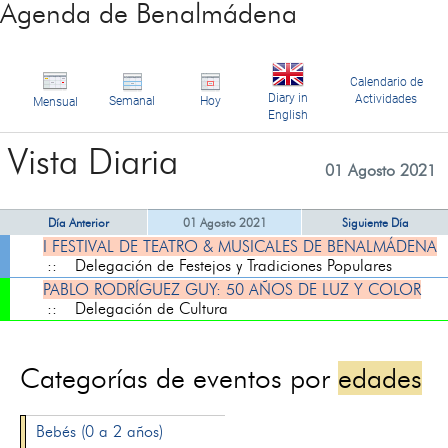
Agenda de Benalmádena
Calendario de
Diary in
Actividades
Semanal
Hoy
Mensual
English
Vista Diaria
01 Agosto 2021
Día Anterior
01 Agosto 2021
Siguiente Día
I FESTIVAL DE TEATRO & MUSICALES DE BENALMÁDENA
:: Delegación de Festejos y Tradiciones Populares
PABLO RODRÍGUEZ GUY: 50 AÑOS DE LUZ Y COLOR
:: Delegación de Cultura
Categorías de eventos por
edades
Bebés (0 a 2 años)