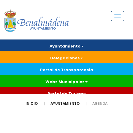
Menú
Ayuntamiento
Delegaciones
Portal de Transparencia
Webs Municipales
Portal de Turismo
INICIO
AYUNTAMIENTO
AGENDA