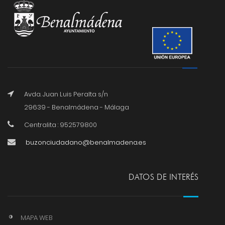
Avda. Juan Luis Peralta s/n
29639 - Benalmádena - Málaga
Centralita : 952579800
buzonciudadano@benalmadena.es
DATOS DE INTERÉS
MAPA WEB