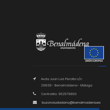
Avda. Juan Luis Peralta s/n
29639 - Benalmádena - Málaga
Centralita : 952579800
buzonciudadano@benalmadena.es