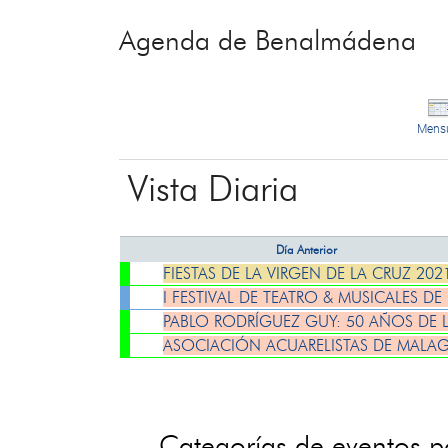
Agenda de Benalmádena
Mens
Vista Diaria
Día Anterior
FIESTAS DE LA VIRGEN DE LA CRUZ 202
I FESTIVAL DE TEATRO & MUSICALES D
PABLO RODRÍGUEZ GUY: 50 AÑOS DE 
ASOCIACIÓN ACUARELISTAS DE MALAG
Categorías de eventos 