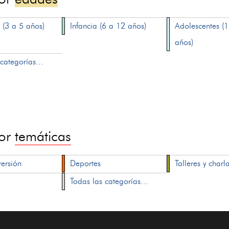
 (3 a 5 años)
Infancia (6 a 12 años)
Adolescentes (
años)
categorías...
por
temáticas
versión
Deportes
Talleres y charl
Todas las categorías...