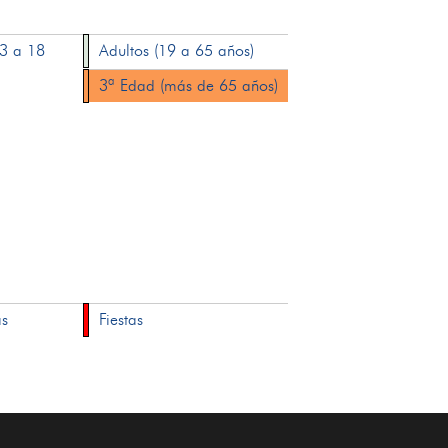
13 a 18
Adultos (19 a 65 años)
3ª Edad (más de 65 años)
as
Fiestas