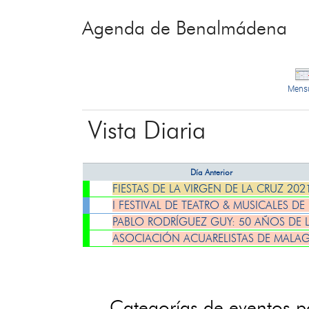
Agenda de Benalmádena
Mens
Vista Diaria
Día Anterior
FIESTAS DE LA VIRGEN DE LA CRUZ 202
I FESTIVAL DE TEATRO & MUSICALES D
PABLO RODRÍGUEZ GUY: 50 AÑOS DE 
ASOCIACIÓN ACUARELISTAS DE MALAG
Categorías de eventos 