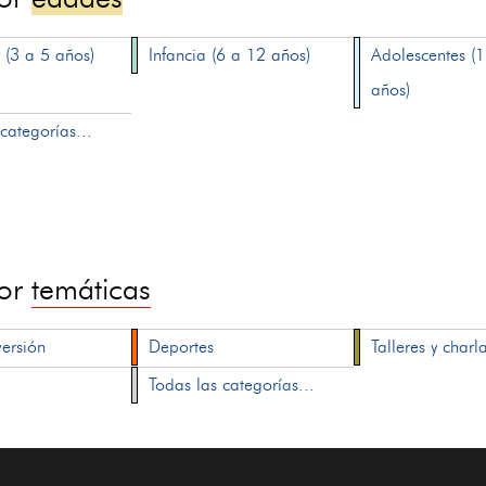
 (3 a 5 años)
Infancia (6 a 12 años)
Adolescentes (
años)
categorías...
por
temáticas
versión
Deportes
Talleres y charl
Todas las categorías...