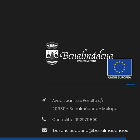
Avda. Juan Luis Peralta s/n
29639 - Benalmádena - Málaga
Centralita : 952579800
buzonciudadano@benalmadena.es