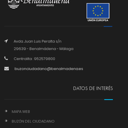
Avda. Juan Luis Peralta s/n
29639 - Benalmádena - Málaga
Centralita : 952579800
buzonciudadano@benalmadena.es
DATOS DE INTERÉS
MAPA WEB
BUZÓN DEL CIUDADANO