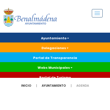
Menú
Ayuntamiento
Delegaciones
Portal de Transparencia
Webs Municipales
Portal de Turismo
INICIO
AYUNTAMIENTO
AGENDA