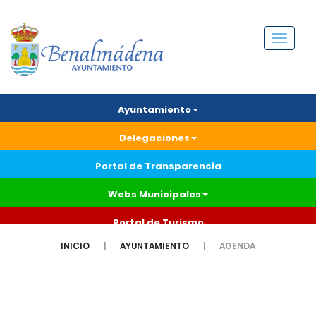
Menú
Ayuntamiento
Delegaciones
Portal de Transparencia
Webs Municipales
Portal de Turismo
INICIO
AYUNTAMIENTO
AGENDA