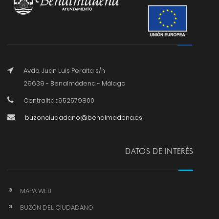
Avda. Juan Luis Peralta s/n
29639 - Benalmádena - Málaga
Centralita : 952579800
buzonciudadano@benalmadena.es
DATOS DE INTERÉS
MAPA WEB
BUZÓN DEL CIUDADANO