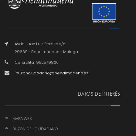
Avda. Juan Luis Peralta s/n
29639 - Benalmádena - Málaga
Centralita : 952579800
buzonciudadano@benalmadena.es
DATOS DE INTERÉS
MAPA WEB
BUZÓN DEL CIUDADANO