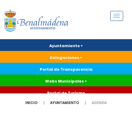
Menú
Ayuntamiento
Delegaciones
Portal de Transparencia
Webs Municipales
Portal de Turismo
INICIO
AYUNTAMIENTO
AGENDA