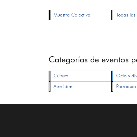
Muestra Colectiva
Todas las 
Categorías de eventos 
Cultura
Ocio y di
Aire libre
Parroquia