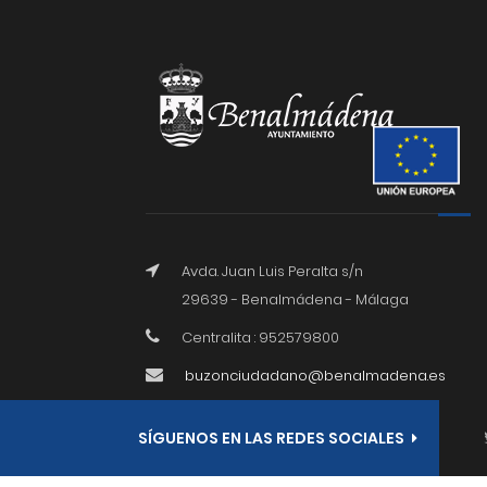
Avda. Juan Luis Peralta s/n
29639 - Benalmádena - Málaga
Centralita : 952579800
buzonciudadano@benalmadena.es
SÍGUENOS EN LAS REDES SOCIALES