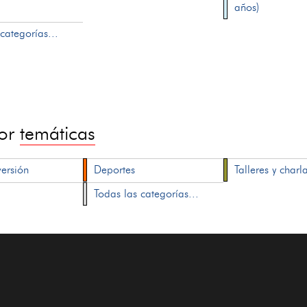
años)
categorías...
por
temáticas
versión
Deportes
Talleres y charl
Todas las categorías...