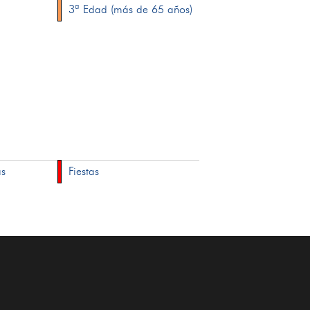
3ª Edad (más de 65 años)
as
Fiestas