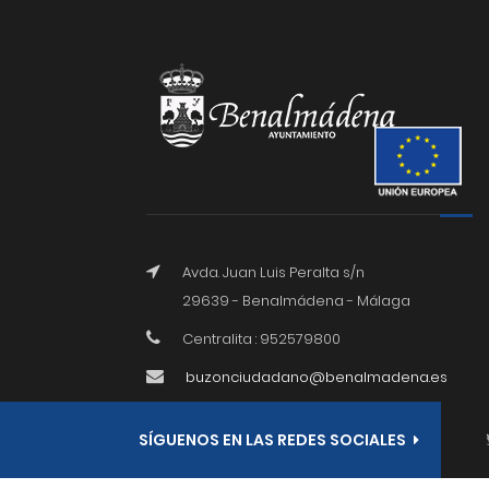
Avda. Juan Luis Peralta s/n
29639 - Benalmádena - Málaga
Centralita : 952579800
buzonciudadano@benalmadena.es
SÍGUENOS EN LAS REDES SOCIALES