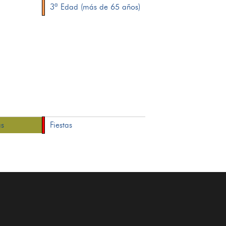
3ª Edad (más de 65 años)
as
Fiestas