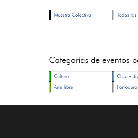
Muestra Colectiva
Todas las 
Categorías de eventos 
Cultura
Ocio y di
Aire libre
Parroquia