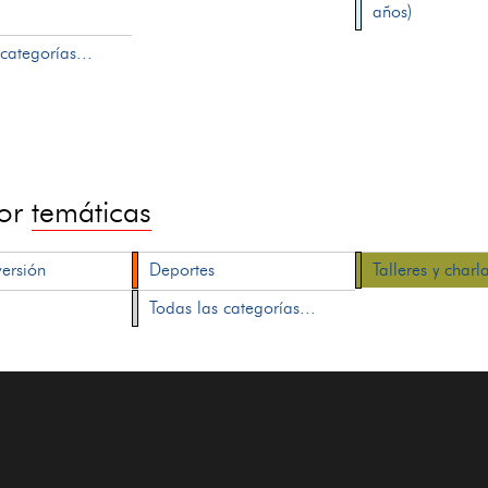
años)
categorías...
por
temáticas
versión
Deportes
Talleres y charl
Todas las categorías...