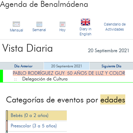
Agenda de Benalmádena
Calendario de
Diary in
Actividades
Semanal
Hoy
Mensual
English
Vista Diaria
20 Septiembre 2021
Día Anterior
20 Septiembre 2021
Siguiente Día
PABLO RODRÍGUEZ GUY: 50 AÑOS DE LUZ Y COLOR
:: Delegación de Cultura
Categorías de eventos por
edades
Bebés (0 a 2 años)
Preescolar (3 a 5 años)