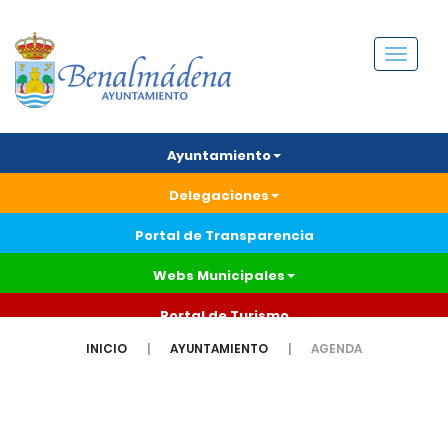
Menú
Ayuntamiento
Delegaciones
Portal de Transparencia
Webs Municipales
Portal de Turismo
INICIO
AYUNTAMIENTO
AGENDA