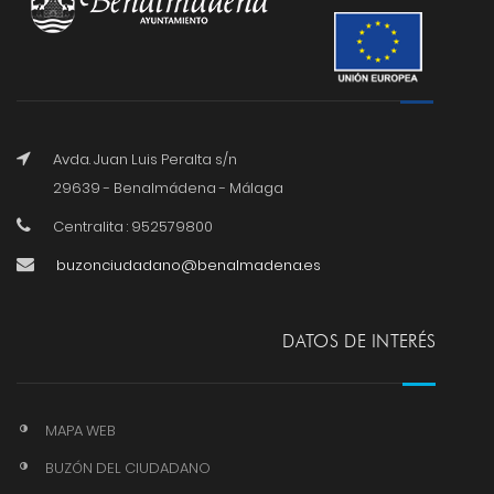
Avda. Juan Luis Peralta s/n
29639 - Benalmádena - Málaga
Centralita : 952579800
buzonciudadano@benalmadena.es
DATOS DE INTERÉS
MAPA WEB
BUZÓN DEL CIUDADANO