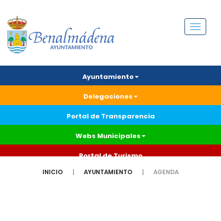
Menú
Ayuntamiento
Delegaciones
Portal de Transparencia
Webs Municipales
Portal de Turismo
INICIO
AYUNTAMIENTO
AGENDA