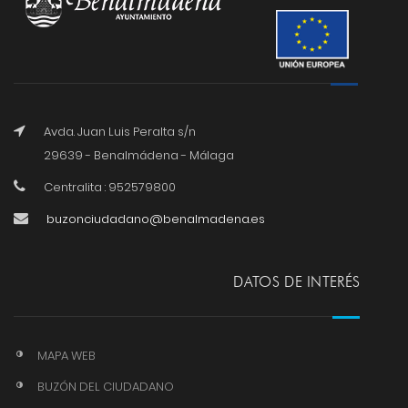
Avda. Juan Luis Peralta s/n
29639 - Benalmádena - Málaga
Centralita : 952579800
buzonciudadano@benalmadena.es
DATOS DE INTERÉS
MAPA WEB
BUZÓN DEL CIUDADANO