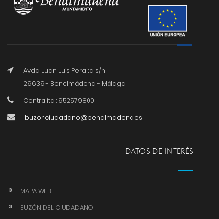
Avda. Juan Luis Peralta s/n
29639 - Benalmádena - Málaga
Centralita : 952579800
buzonciudadano@benalmadena.es
DATOS DE INTERÉS
MAPA WEB
BUZÓN DEL CIUDADANO