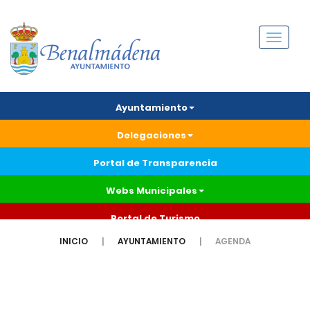
Menú
Ayuntamiento
Delegaciones
Portal de Transparencia
Webs Municipales
Portal de Turismo
INICIO
AYUNTAMIENTO
AGENDA