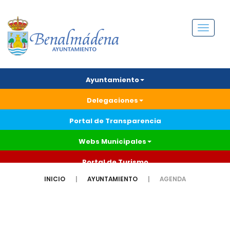
Menú
Ayuntamiento
Delegaciones
Portal de Transparencia
Webs Municipales
Portal de Turismo
INICIO
AYUNTAMIENTO
AGENDA