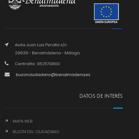
Avda. Juan Luis Peralta s/n
29639 - Benalmádena - Málaga
Centralita : 952579800
buzonciudadano@benalmadena.es
DATOS DE INTERÉS
MAPA WEB
BUZÓN DEL CIUDADANO