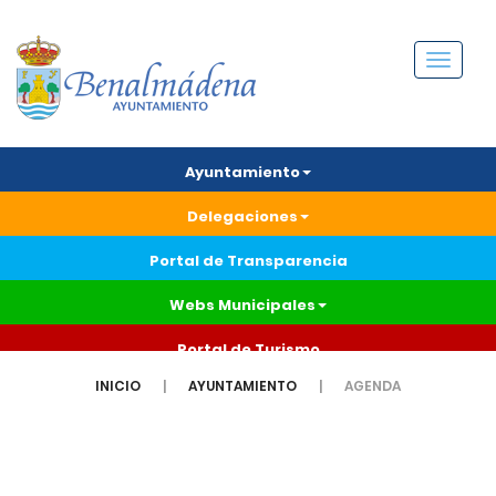
Menú
Ayuntamiento
Delegaciones
Portal de Transparencia
Webs Municipales
Portal de Turismo
INICIO
AYUNTAMIENTO
AGENDA