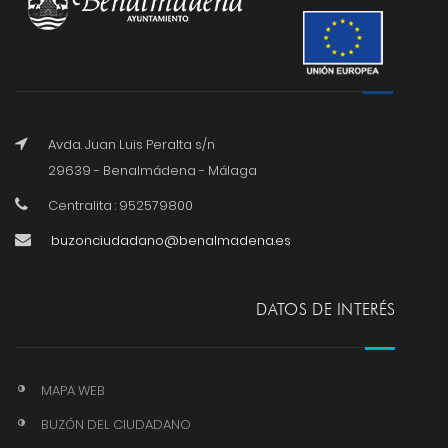
Avda. Juan Luis Peralta s/n
29639 - Benalmádena - Málaga
Centralita : 952579800
buzonciudadano@benalmadena.es
DATOS DE INTERÉS
MAPA WEB
BUZÓN DEL CIUDADANO