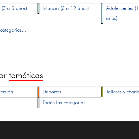
 (3 a 5 años)
Infancia (6 a 12 años)
Adolescentes (
años)
categorías...
por
temáticas
versión
Deportes
Talleres y charl
Todas las categorías...