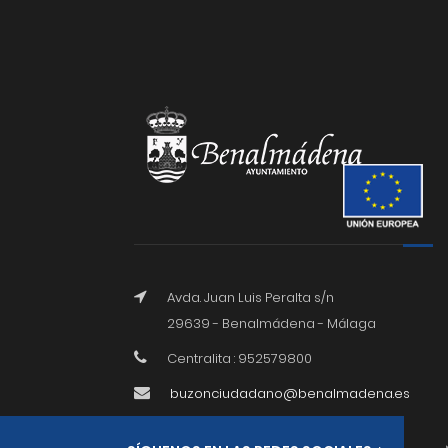
Avda. Juan Luis Peralta s/n
29639 - Benalmádena - Málaga
Centralita : 952579800
buzonciudadano@benalmadena.es