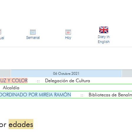
Diary in
Semanal
Hoy
ual
English
06 Octubre 2021
LUZ Y COLOR
:: Delegación de Cultura
Alcaldía
COORDINADO POR MIREIA RAMÓN
:: Bibliotecas de Benal
por
edades