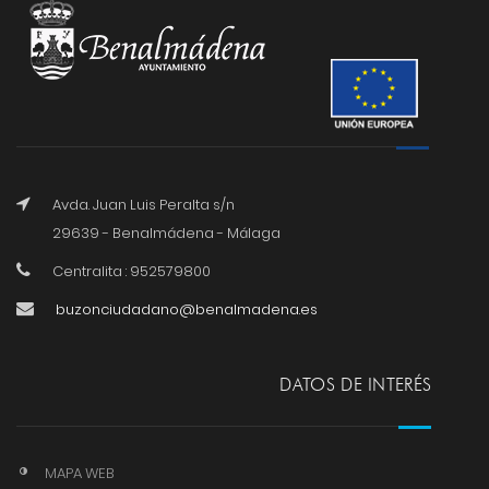
Avda. Juan Luis Peralta s/n
29639 - Benalmádena - Málaga
Centralita : 952579800
buzonciudadano@benalmadena.es
DATOS DE INTERÉS
MAPA WEB