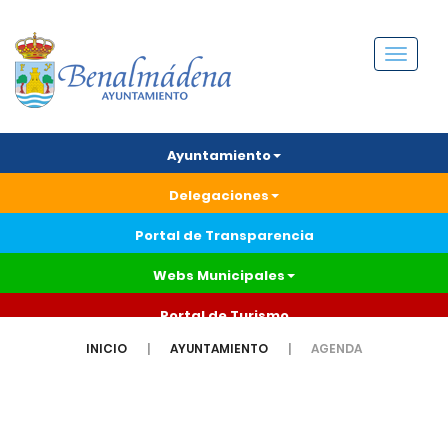
Menú
Ayuntamiento
Delegaciones
Portal de Transparencia
Webs Municipales
Portal de Turismo
INICIO
AYUNTAMIENTO
AGENDA