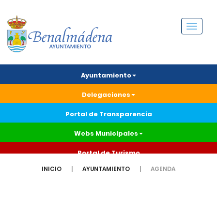
Menú
Ayuntamiento
Delegaciones
Portal de Transparencia
Webs Municipales
Portal de Turismo
INICIO
AYUNTAMIENTO
AGENDA