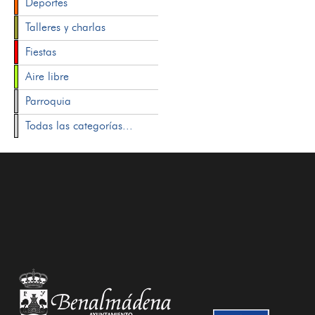
Deportes
Talleres y charlas
Fiestas
Aire libre
Parroquia
Todas las categorías...