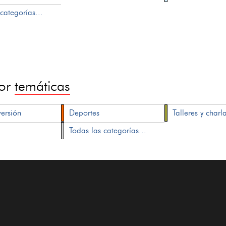
categorías...
por
temáticas
versión
Deportes
Talleres y charl
Todas las categorías...