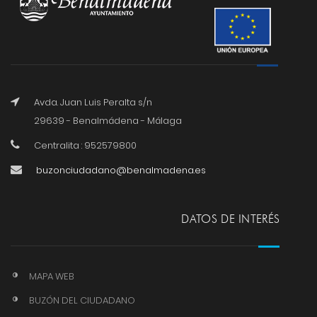
Avda. Juan Luis Peralta s/n
29639 - Benalmádena - Málaga
Centralita : 952579800
buzonciudadano@benalmadena.es
DATOS DE INTERÉS
MAPA WEB
BUZÓN DEL CIUDADANO