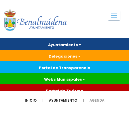
Menú
Ayuntamiento
Delegaciones
Portal de Transparencia
Webs Municipales
Portal de Turismo
INICIO
AYUNTAMIENTO
AGENDA