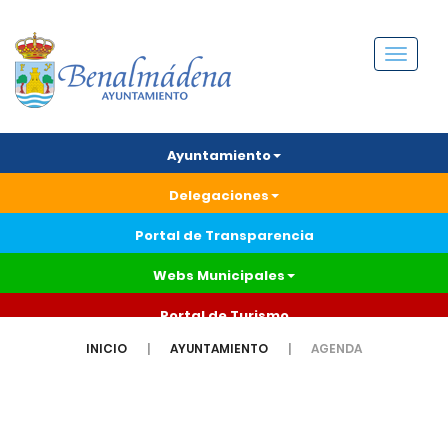
Menú
Ayuntamiento
Delegaciones
Portal de Transparencia
Webs Municipales
Portal de Turismo
INICIO
AYUNTAMIENTO
AGENDA