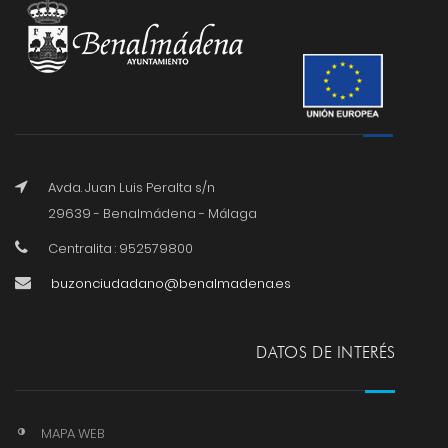
Avda. Juan Luis Peralta s/n
29639 - Benalmádena - Málaga
Centralita : 952579800
buzonciudadano@benalmadena.es
DATOS DE INTERÉS
MAPA WEB