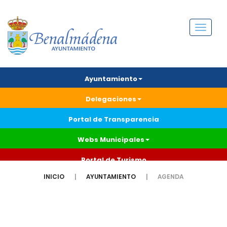
Menú
Ayuntamiento
Delegaciones
Portal de Transparencia
Webs Municipales
Portal de Turismo
INICIO
AYUNTAMIENTO
AGENDA