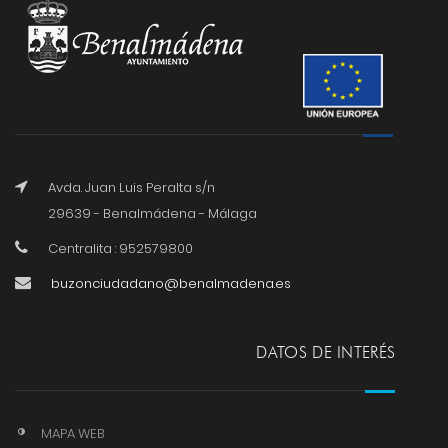
Avda. Juan Luis Peralta s/n
29639 - Benalmádena - Málaga
Centralita : 952579800
buzonciudadano@benalmadena.es
DATOS DE INTERÉS
MAPA WEB