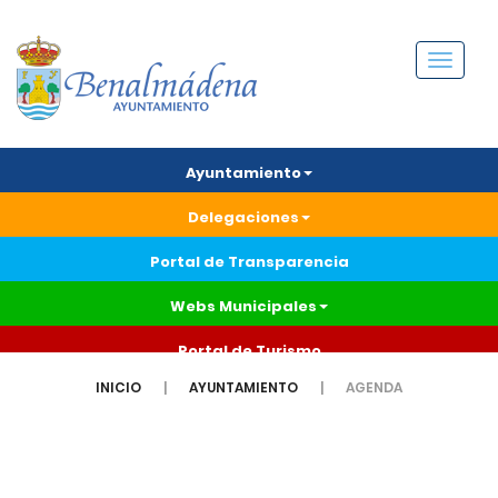
Menú
Ayuntamiento
Delegaciones
Portal de Transparencia
Webs Municipales
Portal de Turismo
INICIO
AYUNTAMIENTO
AGENDA