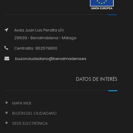
Avda. Juan Luis Peralta s/n
29639 - Benalmádena - Málaga
Centralita : 952579800
buzonciudadano@benalmadena.es
DATOS DE INTERÉS
MAPA WEB
BUZÓN DEL CIUDADANO
SEDE ELECTRÓNICA