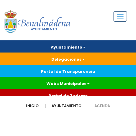
Menú
Ayuntamiento
Delegaciones
Portal de Transparencia
Webs Municipales
Portal de Turismo
INICIO
AYUNTAMIENTO
AGENDA