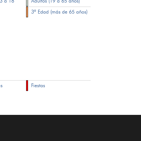
13 a 18
Adultos (19 a 65 años)
3ª Edad (más de 65 años)
as
Fiestas