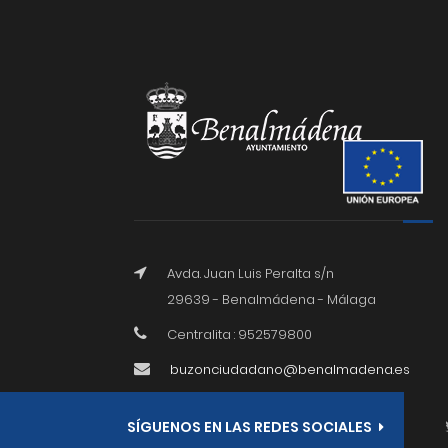
Avda. Juan Luis Peralta s/n
29639 - Benalmádena - Málaga
Centralita : 952579800
buzonciudadano@benalmadena.es
SÍGUENOS EN LAS REDES SOCIALES