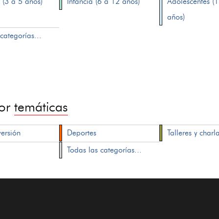
 (3 a 5 años)
Infancia (6 a 12 años)
Adolescentes (
años)
categorías...
por
temáticas
versión
Deportes
Talleres y charl
Todas las categorías...