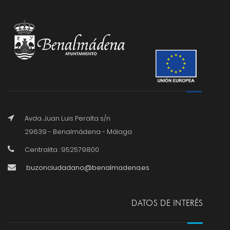
Avda. Juan Luis Peralta s/n
29639 - Benalmádena - Málaga
Centralita : 952579800
buzonciudadano@benalmadena.es
DATOS DE INTERÉS