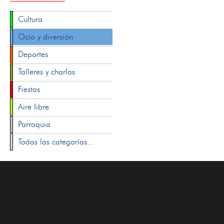
Cultura
Ocio y diversión
Deportes
Talleres y charlas
Fiestas
Aire libre
Parroquia
Todas las categorías...