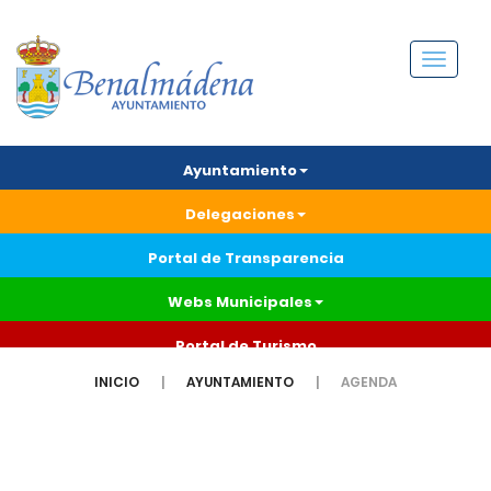
Menú
Ayuntamiento
Delegaciones
Portal de Transparencia
Webs Municipales
Portal de Turismo
INICIO
AYUNTAMIENTO
AGENDA