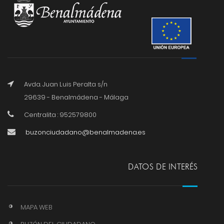
Avda. Juan Luis Peralta s/n
29639 - Benalmádena - Málaga
Centralita : 952579800
buzonciudadano@benalmadena.es
DATOS DE INTERÉS
MAPA WEB