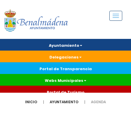
Menú
Ayuntamiento
Delegaciones
Portal de Transparencia
Webs Municipales
Portal de Turismo
INICIO
AYUNTAMIENTO
AGENDA