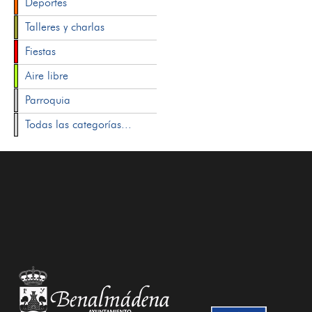
Deportes
Talleres y charlas
Fiestas
Aire libre
Parroquia
Todas las categorías...