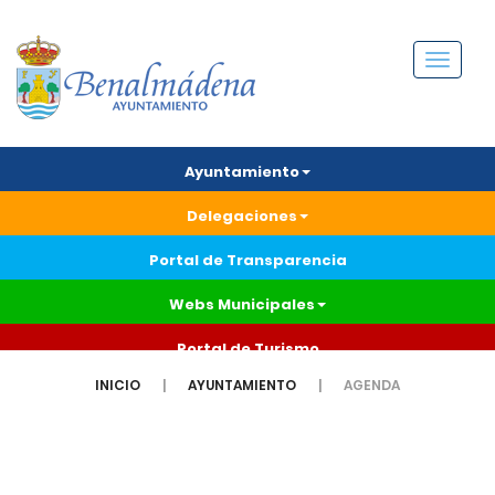
Menú
Ayuntamiento
Delegaciones
Portal de Transparencia
Webs Municipales
Portal de Turismo
INICIO
AYUNTAMIENTO
AGENDA