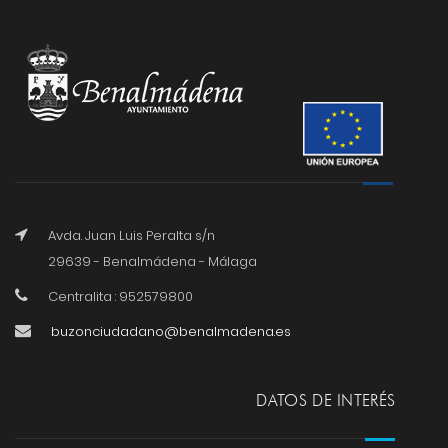
Avda. Juan Luis Peralta s/n
29639 - Benalmádena - Málaga
Centralita : 952579800
buzonciudadano@benalmadena.es
DATOS DE INTERÉS