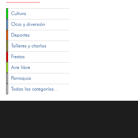
Cultura
Ocio y diversión
Deportes
Talleres y charlas
Fiestas
Aire libre
Parroquia
Todas las categorías...