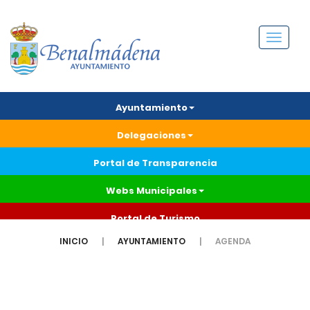
Menú
Ayuntamiento
Delegaciones
Portal de Transparencia
Webs Municipales
Portal de Turismo
INICIO
AYUNTAMIENTO
AGENDA