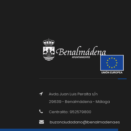
Avda. Juan Luis Peralta s/n
29639 - Benalmádena - Málaga
Centralita : 952579800
buzonciudadano@benalmadena.es