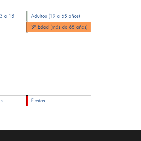
13 a 18
Adultos (19 a 65 años)
3ª Edad (más de 65 años)
as
Fiestas