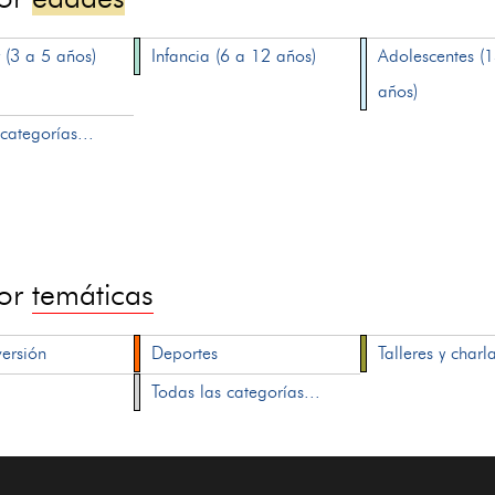
 (3 a 5 años)
Infancia (6 a 12 años)
Adolescentes (
años)
categorías...
por
temáticas
versión
Deportes
Talleres y charl
Todas las categorías...