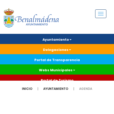
Menú
Ayuntamiento
Delegaciones
Portal de Transparencia
Webs Municipales
Portal de Turismo
INICIO
AYUNTAMIENTO
AGENDA