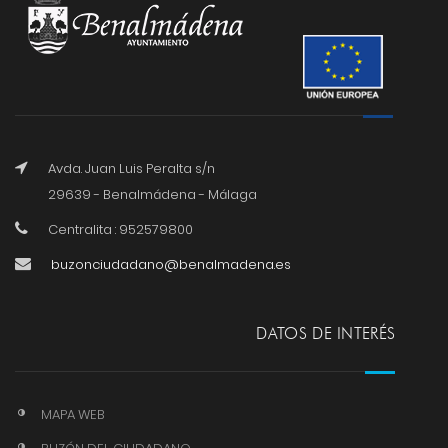
Avda. Juan Luis Peralta s/n
29639 - Benalmádena - Málaga
Centralita : 952579800
buzonciudadano@benalmadena.es
DATOS DE INTERÉS
MAPA WEB