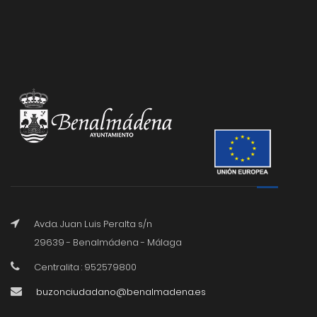
Avda. Juan Luis Peralta s/n
29639 - Benalmádena - Málaga
Centralita : 952579800
buzonciudadano@benalmadena.es