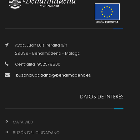
Avda. Juan Luis Peralta s/n
29639 - Benalmádena - Málaga
Centralita : 952579800
buzonciudadano@benalmadena.es
DATOS DE INTERÉS
MAPA WEB
BUZÓN DEL CIUDADANO