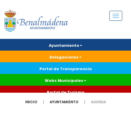
Menú
Ayuntamiento
Delegaciones
Portal de Transparencia
Webs Municipales
Portal de Turismo
INICIO
AYUNTAMIENTO
AGENDA