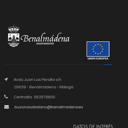
Avda. Juan Luis Peralta s/n
29639 - Benalmádena - Málaga
Centralita : 952579800
buzonciudadano@benalmadena.es
DATOS DE INTERÉS