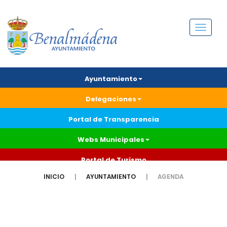
Menú
Ayuntamiento
Delegaciones
Portal de Transparencia
Webs Municipales
Portal de Turismo
INICIO
AYUNTAMIENTO
AGENDA