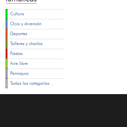
Cultura
Ocio y diversión
Deportes
Talleres y charlas
Fiestas
Aire libre
Parroquia
Todas las categorías...