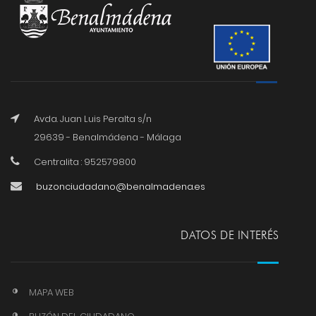
Avda. Juan Luis Peralta s/n
29639 - Benalmádena - Málaga
Centralita : 952579800
buzonciudadano@benalmadena.es
DATOS DE INTERÉS
MAPA WEB