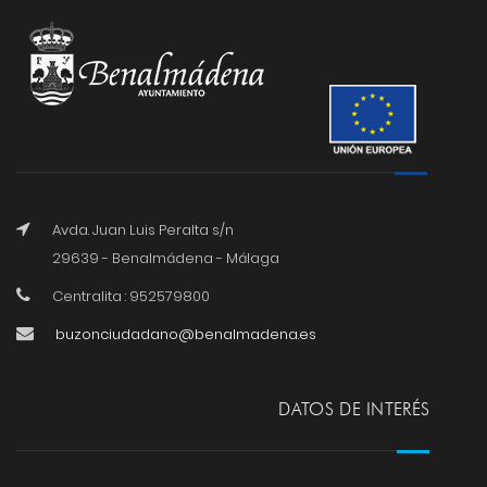
Avda. Juan Luis Peralta s/n
29639 - Benalmádena - Málaga
Centralita : 952579800
buzonciudadano@benalmadena.es
DATOS DE INTERÉS