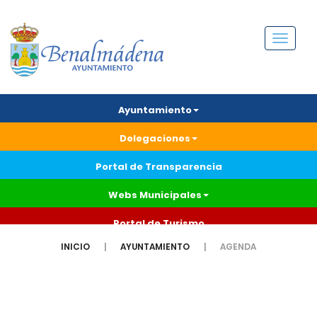
Menú
Ayuntamiento
Delegaciones
Portal de Transparencia
Webs Municipales
Portal de Turismo
INICIO
AYUNTAMIENTO
AGENDA