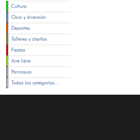
Cultura
Ocio y diversión
Deportes
Talleres y charlas
Fiestas
Aire libre
Parroquia
Todas las categorías...