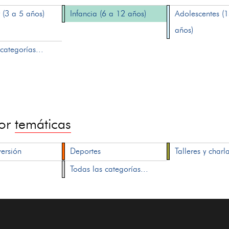
 (3 a 5 años)
Infancia (6 a 12 años)
Adolescentes (
años)
categorías...
por
temáticas
versión
Deportes
Talleres y charl
Todas las categorías...