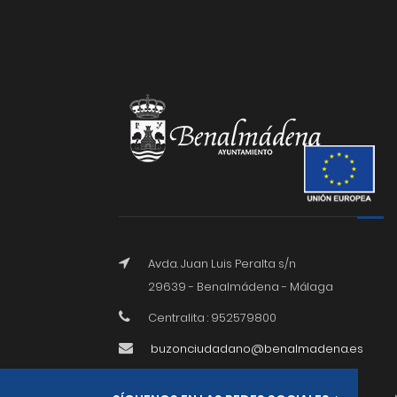
Avda. Juan Luis Peralta s/n
29639 - Benalmádena - Málaga
Centralita : 952579800
buzonciudadano@benalmadena.es