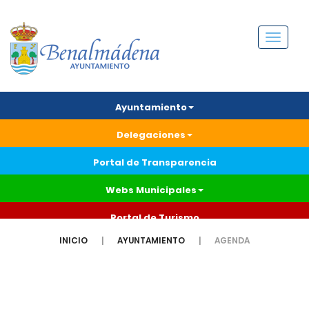
Menú
Ayuntamiento
Delegaciones
Portal de Transparencia
Webs Municipales
Portal de Turismo
INICIO
AYUNTAMIENTO
AGENDA