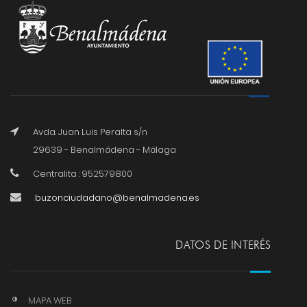
Avda. Juan Luis Peralta s/n
29639 - Benalmádena - Málaga
Centralita : 952579800
buzonciudadano@benalmadena.es
DATOS DE INTERÉS
MAPA WEB