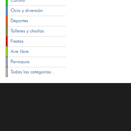
Cultura
Ocio y diversión
Deportes
Talleres y charlas
Fiestas
Aire libre
Parroquia
Todas las categorías...