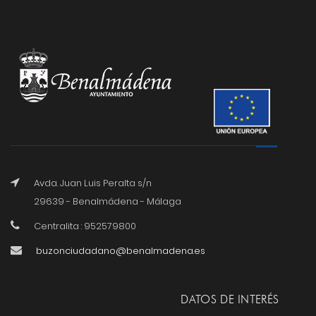
Avda. Juan Luis Peralta s/n
29639 - Benalmádena - Málaga
Centralita : 952579800
buzonciudadano@benalmadena.es
DATOS DE INTERÉS