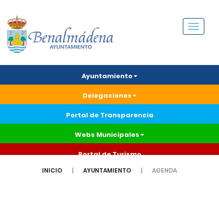
Menú
Ayuntamiento
Delegaciones
Portal de Transparencia
Webs Municipales
Portal de Turismo
INICIO
AYUNTAMIENTO
AGENDA