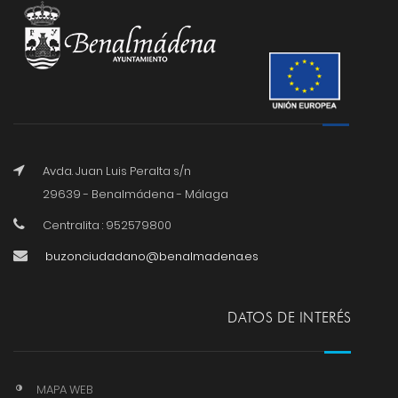
Avda. Juan Luis Peralta s/n
29639 - Benalmádena - Málaga
Centralita : 952579800
buzonciudadano@benalmadena.es
DATOS DE INTERÉS
MAPA WEB