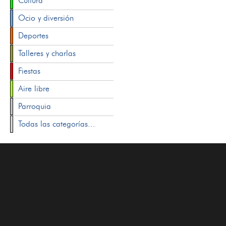
Cultura
Ocio y diversión
Deportes
Talleres y charlas
Fiestas
Aire libre
Parroquia
Todas las categorías...