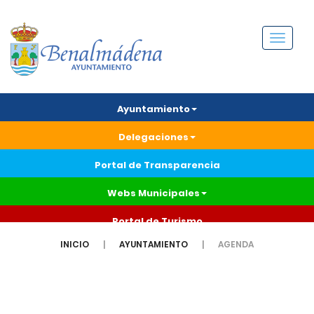
Menú
Ayuntamiento
Delegaciones
Portal de Transparencia
Webs Municipales
Portal de Turismo
INICIO
AYUNTAMIENTO
AGENDA