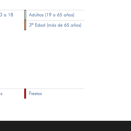
13 a 18
Adultos (19 a 65 años)
3ª Edad (más de 65 años)
as
Fiestas