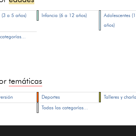
 (3 a 5 años)
Infancia (6 a 12 años)
Adolescentes (
años)
categorías...
por
temáticas
versión
Deportes
Talleres y charl
Todas las categorías...