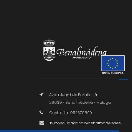
Avda. Juan Luis Peralta s/n
29639 - Benalmádena - Málaga
Centralita : 952579800
buzonciudadano@benalmadena.es