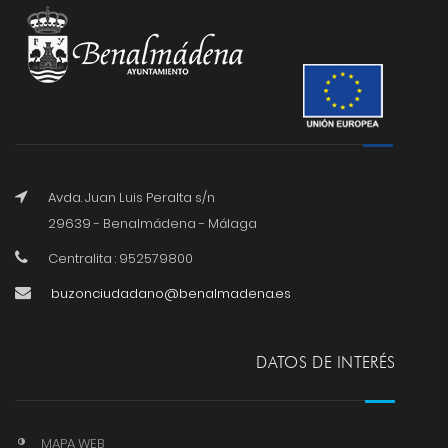
Avda. Juan Luis Peralta s/n
29639 - Benalmádena - Málaga
Centralita : 952579800
buzonciudadano@benalmadena.es
DATOS DE INTERÉS
MAPA WEB