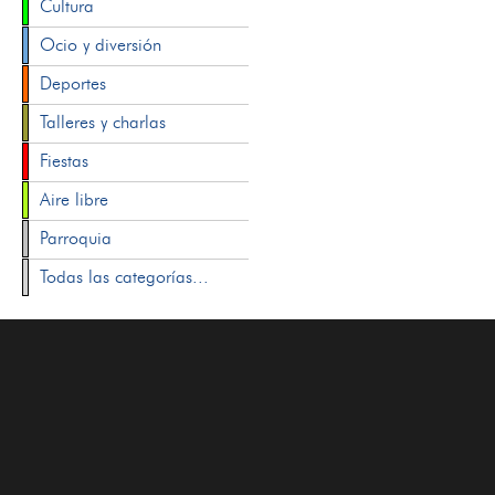
Cultura
Ocio y diversión
Deportes
Talleres y charlas
Fiestas
Aire libre
Parroquia
Todas las categorías...