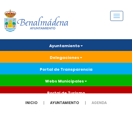
Menú
Ayuntamiento
Delegaciones
Portal de Transparencia
Webs Municipales
Portal de Turismo
INICIO
AYUNTAMIENTO
AGENDA