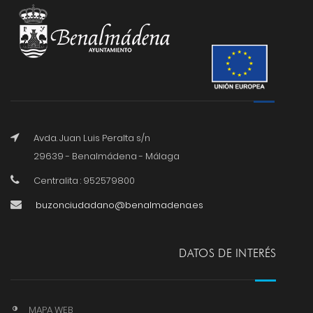
Avda. Juan Luis Peralta s/n
29639 - Benalmádena - Málaga
Centralita : 952579800
buzonciudadano@benalmadena.es
DATOS DE INTERÉS
MAPA WEB