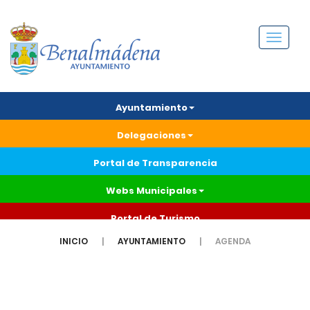
Menú
Ayuntamiento
Delegaciones
Portal de Transparencia
Webs Municipales
Portal de Turismo
INICIO
AYUNTAMIENTO
AGENDA