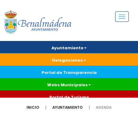
Menú
Ayuntamiento
Delegaciones
Portal de Transparencia
Webs Municipales
Portal de Turismo
INICIO
AYUNTAMIENTO
AGENDA