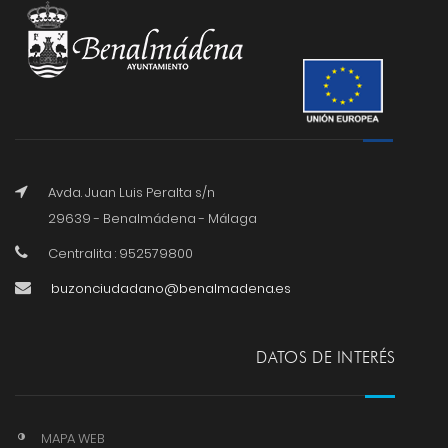
Avda. Juan Luis Peralta s/n
29639 - Benalmádena - Málaga
Centralita : 952579800
buzonciudadano@benalmadena.es
DATOS DE INTERÉS
MAPA WEB