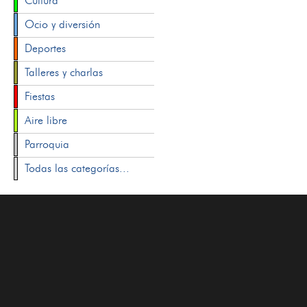
Cultura
Ocio y diversión
Deportes
Talleres y charlas
Fiestas
Aire libre
Parroquia
Todas las categorías...