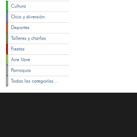
Cultura
Ocio y diversión
Deportes
Talleres y charlas
Fiestas
Aire libre
Parroquia
Todas las categorías...