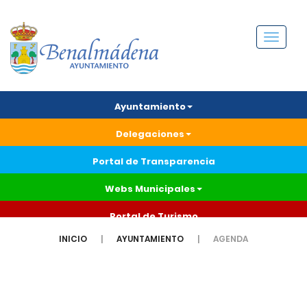
Menú
Ayuntamiento
Delegaciones
Portal de Transparencia
Webs Municipales
Portal de Turismo
INICIO
AYUNTAMIENTO
AGENDA