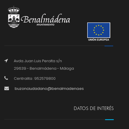
Avda. Juan Luis Peralta s/n
29639 - Benalmádena - Málaga
Centralita : 952579800
buzonciudadano@benalmadena.es
DATOS DE INTERÉS