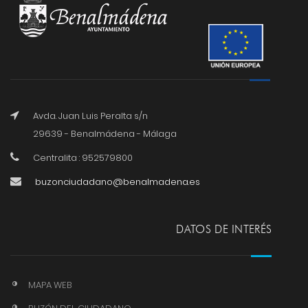
Avda. Juan Luis Peralta s/n
29639 - Benalmádena - Málaga
Centralita : 952579800
buzonciudadano@benalmadena.es
DATOS DE INTERÉS
MAPA WEB