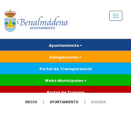
Menú
Ayuntamiento
Delegaciones
Portal de Transparencia
Webs Municipales
Portal de Turismo
INICIO
AYUNTAMIENTO
AGENDA