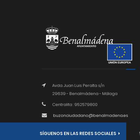
Avda. Juan Luis Peralta s/n
29639 - Benalmádena - Málaga
Centralita : 952579800
buzonciudadano@benalmadena.es
SÍGUENOS EN LAS REDES SOCIALES