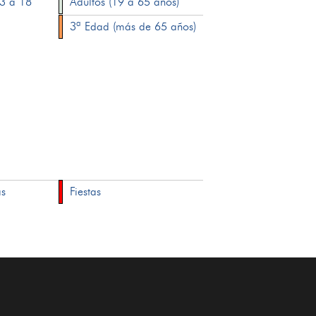
13 a 18
Adultos (19 a 65 años)
3ª Edad (más de 65 años)
as
Fiestas