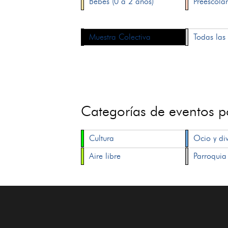
Bebés (0 a 2 años)
Preescolar
Muestra Colectiva
Todas las 
Categorías de eventos 
Cultura
Ocio y di
Aire libre
Parroquia