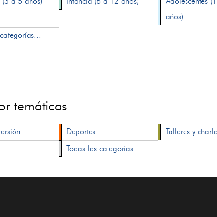
 (3 a 5 años)
Infancia (6 a 12 años)
Adolescentes (
años)
categorías...
por
temáticas
versión
Deportes
Talleres y charl
Todas las categorías...