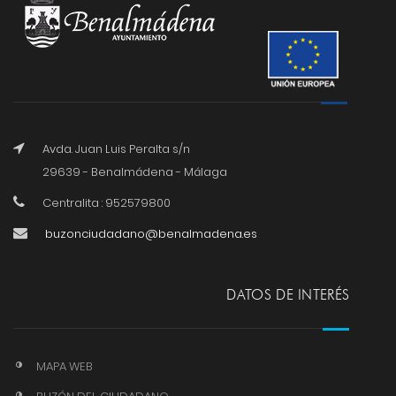
Avda. Juan Luis Peralta s/n
29639 - Benalmádena - Málaga
Centralita : 952579800
buzonciudadano@benalmadena.es
DATOS DE INTERÉS
MAPA WEB