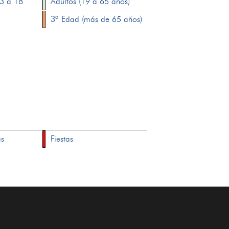
13 a 18
Adultos (19 a 65 años)
3ª Edad (más de 65 años)
as
Fiestas