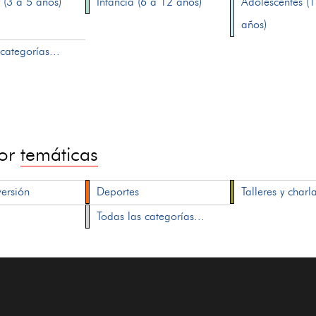
 (3 a 5 años)
Infancia (6 a 12 años)
Adolescentes (
años)
categorías...
por
temáticas
versión
Deportes
Talleres y charl
Todas las categorías...