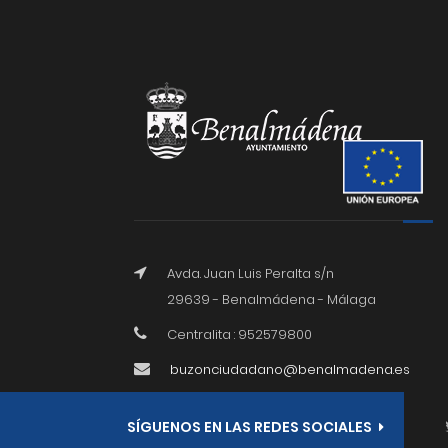
Avda. Juan Luis Peralta s/n
29639 - Benalmádena - Málaga
Centralita : 952579800
buzonciudadano@benalmadena.es
SÍGUENOS EN LAS REDES SOCIALES