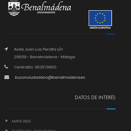
Avda. Juan Luis Peralta s/n
29639 - Benalmádena - Málaga
Centralita : 952579800
buzonciudadano@benalmadena.es
DATOS DE INTERÉS
MAPA WEB