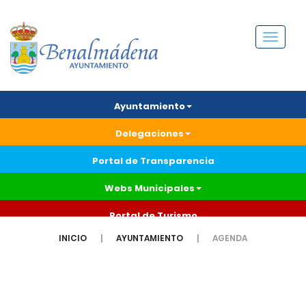
Menú
Ayuntamiento
Delegaciones
Portal de Transparencia
Webs Municipales
Portal de Turismo
INICIO
AYUNTAMIENTO
AGENDA