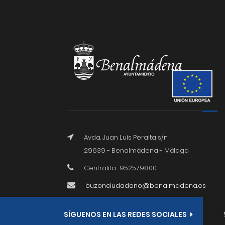
Avda. Juan Luis Peralta s/n
29639 - Benalmádena - Málaga
Centralita : 952579800
buzonciudadano@benalmadena.es
SÍGUENOS EN LAS REDES SOCIALES