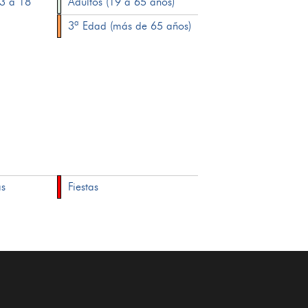
13 a 18
Adultos (19 a 65 años)
3ª Edad (más de 65 años)
as
Fiestas